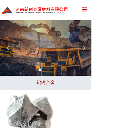
网站首页
끀
公司简介
新闻资讯
产品展示
넳
넲
应用领域
资质荣誉
铝钙合金
厂区设备
招标采购
新创招聘
在线留言